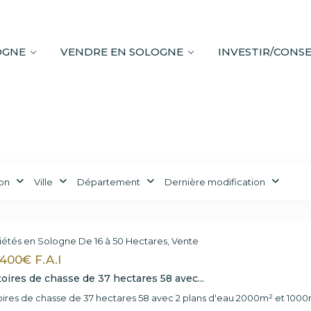
OGNE
VENDRE EN SOLOGNE
INVESTIR/CONSE
on
Ville
Département
Dernière modification
iétés en Sologne De 16 à 50 Hectares
,
Vente
400€ F.A.I
toires de chasse de 37 hectares 58 avec...
toires de chasse de 37 hectares 58 avec 2 plans d'eau 2000m² et 1000