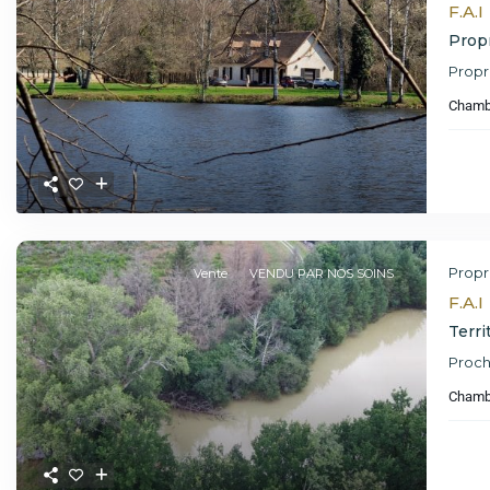
F.A.I
Propr
Propr
Chamb
Propr
Vente
VENDU PAR NOS SOINS
F.A.I
Terri
Proch
Chamb