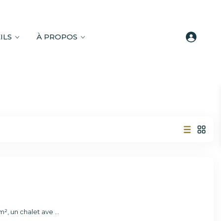
ILS
À PROPOS
m², un chalet ave
...