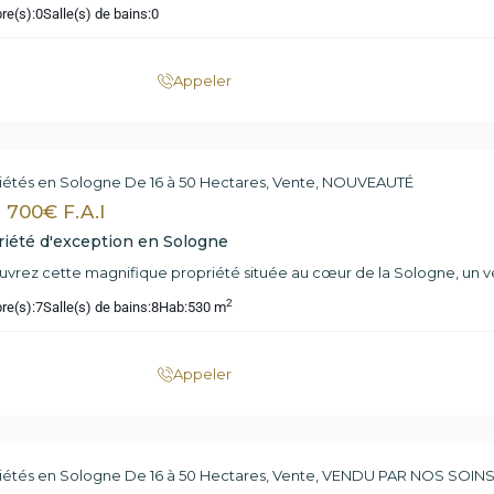
re(s):
0
Salle(s) de bains:
0
Appeler
iétés en Sologne De 16 à 50 Hectares
,
Vente
,
NOUVEAUTÉ
1 700€ F.A.I
riété d'exception en Sologne
vrez cette magnifique propriété située au cœur de la Sologne, un v
2
re(s):
7
Salle(s) de bains:
8
Hab:
530 m
Appeler
iétés en Sologne De 16 à 50 Hectares
,
Vente
,
VENDU PAR NOS SOIN