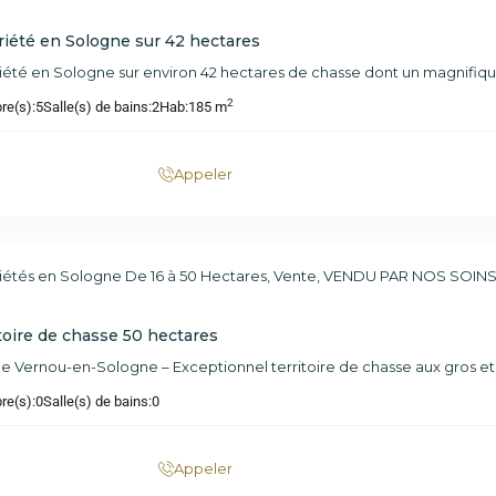
iété en Sologne sur 42 hectares
iété en Sologne sur environ 42 hectares de chasse dont un magnifiq
2
re(s):
5
Salle(s) de bains:
2
Hab:
185 m
Appeler
iétés en Sologne De 16 à 50 Hectares
,
Vente
,
VENDU PAR NOS SOIN
toire de chasse 50 hectares
e Vernou-en-Sologne – Exceptionnel territoire de chasse aux gros et p
re(s):
0
Salle(s) de bains:
0
Appeler