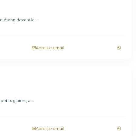
ue étang devant la
...
Adresse email
S
etits gibiers, a
...
Adresse email