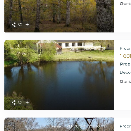
Chamb
Propr
Vente
NOUVEAUTÉ
1 00
Prop
Décou
Chamb
Propr
Vente
VENDU PAR NOS SOINS