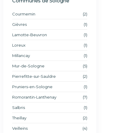
Communes de Sologne
Courmemin
(2)
Gièvres
(1)
Lamotte-Beuvron
(1)
Loreux
(1)
Millancay
(1)
Mur-de-Sologne
(5)
Pierrefitte-sur-Sauldre
(2)
Pruniers-en-Sologne
(1)
Romorantin-Lanthenay
(7)
Salbris
(1)
Theillay
(2)
Veilleins
(4)