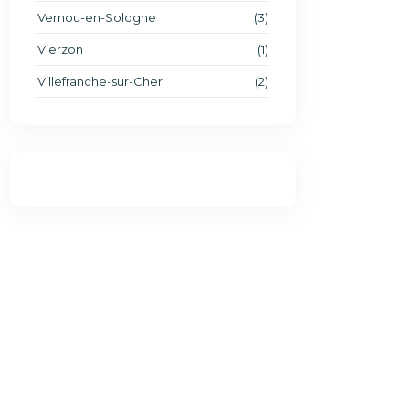
Vernou-en-Sologne
(3)
Vierzon
(1)
Villefranche-sur-Cher
(2)