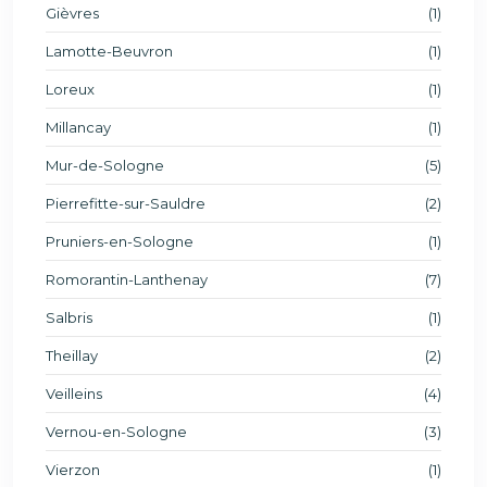
Gièvres
(1)
Lamotte-Beuvron
(1)
Loreux
(1)
Millancay
(1)
Mur-de-Sologne
(5)
Pierrefitte-sur-Sauldre
(2)
Pruniers-en-Sologne
(1)
Romorantin-Lanthenay
(7)
Salbris
(1)
Theillay
(2)
Veilleins
(4)
Vernou-en-Sologne
(3)
Vierzon
(1)