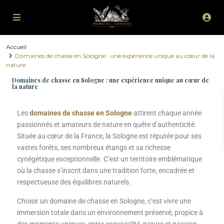
Accueil
Domaines de chasse en Sologne : une expérience unique au cœur de la
nature
Domaines de chasse en Sologne : une expérience unique au cœur de
la nature
Les
domaines de chasse en Sologne
attirent chaque année
passionnés et amateurs de nature en quête d’authenticité.
Située au cœur de la France, la Sologne est réputée pour ses
vastes forêts, ses nombreux étangs et sa richesse
cynégétique exceptionnelle. C’est un territoire emblématique
où la chasse s’inscrit dans une tradition forte, encadrée et
respectueuse des équilibres naturels.
Choisir un domaine de chasse en Sologne, c’est vivre une
immersion totale dans un environnement préservé, propice à