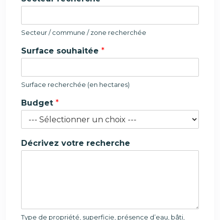
r
c
h
e
Secteur / commune / zone recherchée
*
Surface souhaitée
*
S
e
c
t
Surface recherchée (en hectares)
e
u
Budget
*
r
Décrivez votre recherche
Type de propriété, superficie, présence d’eau, bâti,