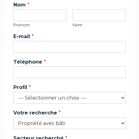
Nom
*
Prénom
Nom
E-mail
*
Téléphone
*
Profil
*
r
Votre recherche
*
e
c
h
e
Secteur recherché
*