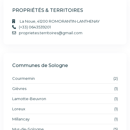
PROPRIÉTÉS & TERRITOIRES
La Noue, 41200 ROMORANTIN-LANTHENAY
(+33) 0643539201
proprietes.territoires@gmail.com
Communes de Sologne
Courmemin
(2)
Gièvres
(1)
Lamotte-Beuvron
(1)
Loreux
(1)
Millancay
(1)
Mur-de-Sologne
(5)