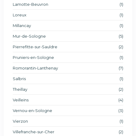
Lamotte-Beuvron
(1)
Loreux
(1)
Millancay
(1)
Mur-de-Sologne
(5)
Pierrefitte-sur-Sauldre
(2)
Pruniers-en-Sologne
(1)
Romorantin-Lanthenay
(7)
Salbris
(1)
Theillay
(2)
Veilleins
(4)
Vernou-en-Sologne
(3)
Vierzon
(1)
Villefranche-sur-Cher
(2)