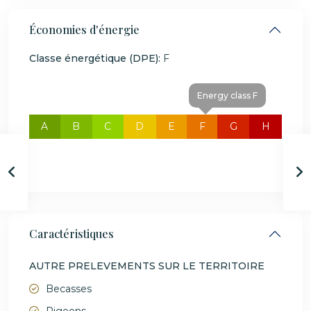
Économies d'énergie
Classe énergétique (DPE):
F
Energy class F
A
B
C
D
E
F
G
H
Caractéristiques
AUTRE PRELEVEMENTS SUR LE TERRITOIRE
Becasses