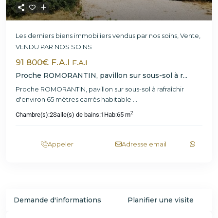
Les derniers biens immobiliers vendus par nos soins
,
Vente
,
VENDU PAR NOS SOINS
91 800€ F.A.I
F.A.I
Proche ROMORANTIN, pavillon sur sous-sol à r...
Proche ROMORANTIN, pavillon sur sous-sol à rafraîchir
d'environ 65 mètres carrés habitable
...
2
Chambre(s):
2
Salle(s) de bains:
1
Hab:
65 m
Appeler
Adresse email
Demande d'informations
Planifier une visite