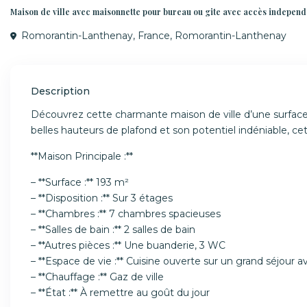
Maison de ville avec maisonnette pour bureau ou gite avec accès independa
Romorantin-Lanthenay, France,
Romorantin-Lanthenay
Description
Découvrez cette charmante maison de ville d’une surfac
belles hauteurs de plafond et son potentiel indéniable, ce
**Maison Principale :**
– **Surface :** 193 m²
– **Disposition :** Sur 3 étages
– **Chambres :** 7 chambres spacieuses
– **Salles de bain :** 2 salles de bain
– **Autres pièces :** Une buanderie, 3 WC
– **Espace de vie :** Cuisine ouverte sur un grand séjour
– **Chauffage :** Gaz de ville
– **État :** À remettre au goût du jour