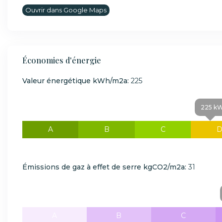
Ouvrir dans Google Maps
Économies d'énergie
Valeur énergétique kWh/m2a:
225
225 kW
A
B
C
Émissions de gaz à effet de serre kgCO2/m2a:
31
A
B
C