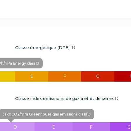
Classe énergétique (DPE):
D
h/m²a Energy class D
D
E
F
G
Classe index émissions de gaz à effet de serre:
D
31 kgCO2/m²a Greenhouse gas emissions class D
D
E
F
G