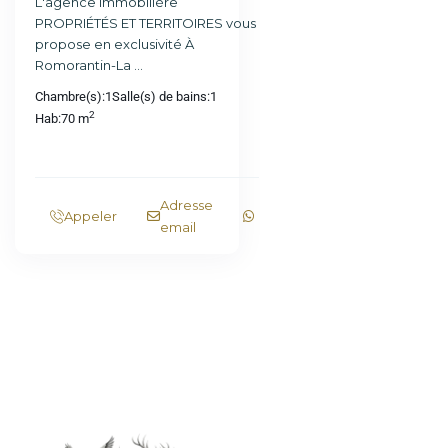
L'agence immobilière
PROPRIÉTÉS ET TERRITOIRES vous
propose en exclusivité À
Romorantin-La
...
Chambre(s):
1
Salle(s) de bains:
1
2
Hab:
70 m
Adresse
Appeler
email