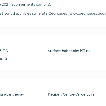
ée 2021 (abonnements compris).
sé sont disponibles sur le site Géorisques : www.georisques.gouv
2
 F.A.I
Surface habitable:
193 m
s :
2
tin-Lanthenay
Région :
Centre-Val de Loire