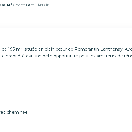
nt, idéal profession liberale
e de 193 m², située en plein cœur de Romorantin-Lanthenay. Av
tte propriété est une belle opportunité pour les amateurs de rén
 avec cheminée