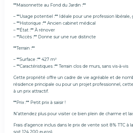
**Maisonnette au Fond du Jardin :**
– **Usage potentiel :** Idéale pour une profession libérale, 
– **Historique :** Ancien cabinet médical
– **État :** À rénover
– **Accès :** Donne sur une rue distincte
**Terrain :**
– **Surface :** 427 m²
– **Caractéristiques :** Terrain clos de murs, sans vis-à-vis
Cette propriété offre un cadre de vie agréable et de nom
résidence principale ou pour un projet professionnel, ce
à un prix attractif.
**Prix :** Petit prix à saisir !
N’attendez plus pour visiter ce bien plein de charme et lai
Frais d’agence inclus dans le prix de vente soit 8% TTC à
soit 124 200 euros).