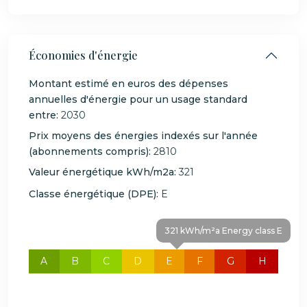
Économies d'énergie
Montant estimé en euros des dépenses
annuelles d'énergie pour un usage standard
entre:
2030
Prix moyens des énergies indexés sur l'année
(abonnements compris):
2810
Valeur énergétique kWh/m2a:
321
Classe énergétique (DPE):
E
321 kWh/m²a Energy class E
A
B
C
D
E
F
G
H