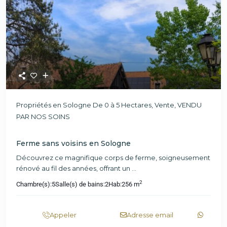
Propriétés en Sologne De 0 à 5 Hectares
,
Vente
,
VENDU
PAR NOS SOINS
Ferme sans voisins en Sologne
Découvrez ce magnifique corps de ferme, soigneusement
rénové au fil des années, offrant un
...
2
Chambre(s):
5
Salle(s) de bains:
2
Hab:
256 m
Appeler
Adresse email