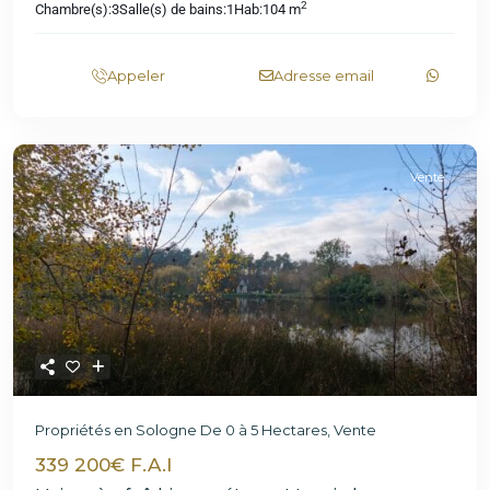
2
Chambre(s):
3
Salle(s) de bains:
1
Hab:
104 m
Appeler
Adresse email
Vente
Propriétés en Sologne De 0 à 5 Hectares
,
Vente
339 200€ F.A.I