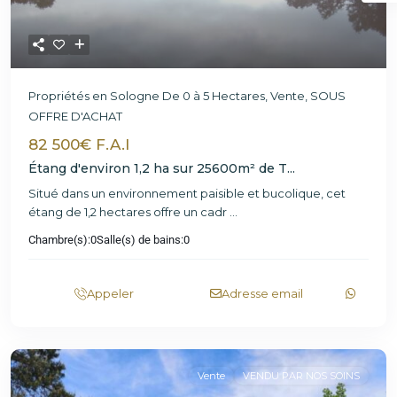
Propriétés en Sologne De 0 à 5 Hectares
,
Vente
,
SOUS
OFFRE D'ACHAT
82 500€ F.A.I
Étang d'environ 1,2 ha sur 25600m² de T...
Situé dans un environnement paisible et bucolique, cet
étang de 1,2 hectares offre un cadr
...
Chambre(s):
0
Salle(s) de bains:
0
Appeler
Adresse email
Vente
VENDU PAR NOS SOINS