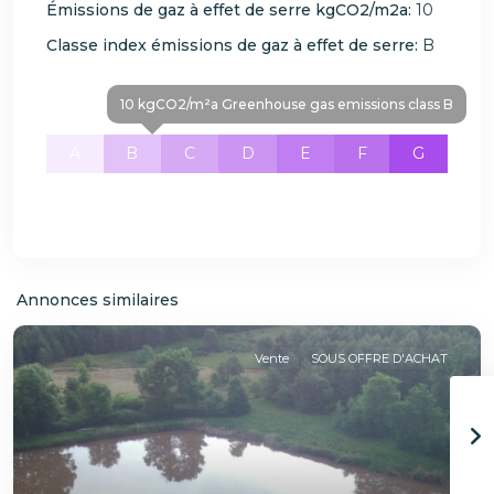
Émissions de gaz à effet de serre kgCO2/m2a:
10
Classe index émissions de gaz à effet de serre:
B
10 kgCO2/m²a Greenhouse gas emissions class B
A
B
C
D
E
F
G
Annonces similaires
Vente
SOUS OFFRE D'ACHAT